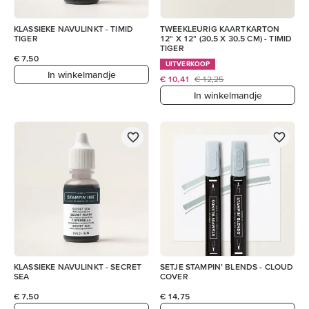
KLASSIEKE NAVULINKT - TIMID
TWEEKLEURIG KAARTKARTON
TIGER
12" X 12" (30,5 X 30,5 CM) - TIMID
TIGER
€ 7,50
UITVERKOOP
In winkelmandje
€ 10,41
€ 12,25
In winkelmandje
KLASSIEKE NAVULINKT - SECRET
SETJE STAMPIN’ BLENDS - CLOUD
SEA
COVER
€ 7,50
€ 14,75