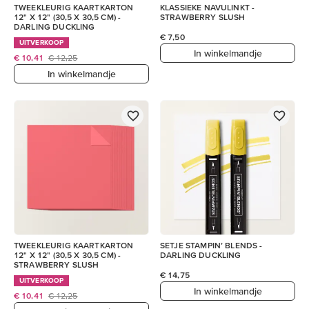
TWEEKLEURIG KAARTKARTON
KLASSIEKE NAVULINKT -
12" X 12" (30,5 X 30,5 CM) -
STRAWBERRY SLUSH
DARLING DUCKLING
€ 7,50
UITVERKOOP
In winkelmandje
€ 10,41
€ 12,25
In winkelmandje
TWEEKLEURIG KAARTKARTON
SETJE STAMPIN’ BLENDS -
12" X 12" (30,5 X 30,5 CM) -
DARLING DUCKLING
STRAWBERRY SLUSH
€ 14,75
UITVERKOOP
In winkelmandje
€ 10,41
€ 12,25