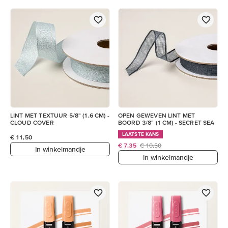
LINT MET TEXTUUR 5/8" (1,6 CM) -
OPEN GEWEVEN LINT MET
CLOUD COVER
BOORD 3/8" (1 CM) - SECRET SEA
LAATSTE KANS
€ 11,50
€ 7,35
€ 10,50
In winkelmandje
In winkelmandje