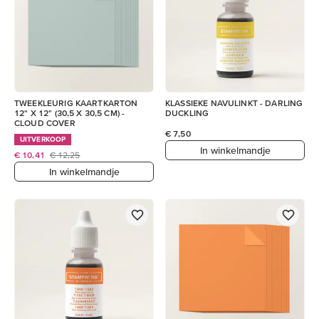
TWEEKLEURIG KAARTKARTON
KLASSIEKE NAVULINKT - DARLING
12" X 12" (30,5 X 30,5 CM) -
DUCKLING
CLOUD COVER
€ 7,50
UITVERKOOP
In winkelmandje
€ 10,41
€ 12,25
In winkelmandje