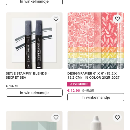
In winkelmandje
SETJE STAMPIN’ BLENDS -
DESIGNPAPIER 6" X 6" (15,2 X
SECRET SEA
15,2 CM) - IN COLOR 2025-2027
UITVERKOOP
€ 14,75
€ 12,96
€ 15,25
In winkelmandje
In winkelmandje