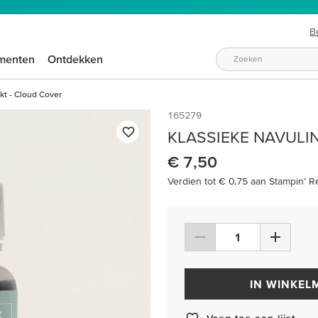
B
menten
Ontdekken
kt - Cloud Cover
165279
KLASSIEKE NAVULI
€ 7,50
Verdien tot € 0,75 aan Stampin’ R
IN WINKEL
Voeg toe aan lijst