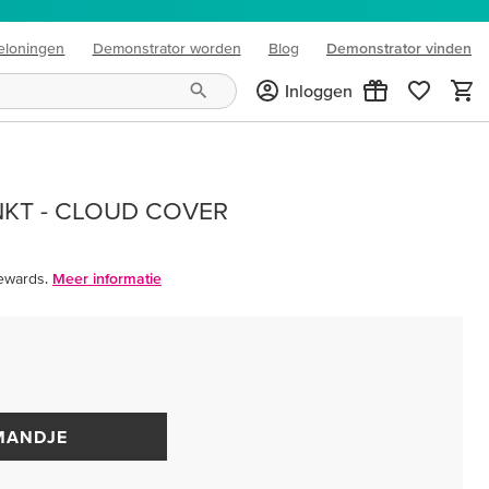
eloningen
Demonstrator worden
Blog
Demonstrator vinden
(opens in new tab)
Inloggen
NKT - CLOUD COVER
ewards.
Meer informatie
MANDJE