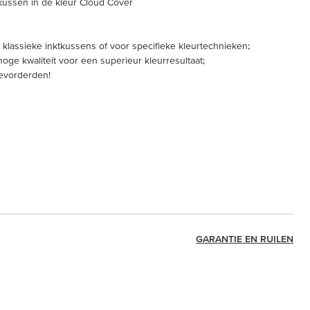
tkussen in de kleur Cloud Cover
 klassieke inktkussens of voor specifieke kleurtechnieken;
hoge kwaliteit voor een superieur kleurresultaat;
gevorderden!
GARANTIE EN RUILEN