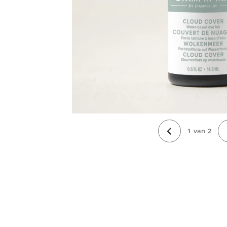
1
van
2