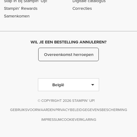
Stap in bij Stampin’ Up!
Digitale catalogus
Stampin' Rewards
Correcties
Samenkomen
WIL JE EEN BESTELLING ANNULEREN?
Overeenkomst herroepen
België
© COPYRIGHT 2026 STAMPIN’ UP!
GEBRUIKSVOORWAARDEN
PRIVACYBELEID
GEGEVENSBESCHERMING
IMPRESSUM
COOKIEVERKLARING