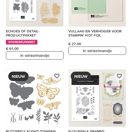
ECHOES OF DETAIL-
VULLAAG EN VERHOGER VOOR
PRODUCTPAKKET
STAMPIN’ HOT FOIL
VOORDEELPAKKET
€ 27,00
€ 61,00
In winkelmandje
In winkelmandje
NIEUW
NIEUW
BUTTERFLY FLIGHT-STANSEN
FLOURISH & FRAMES-