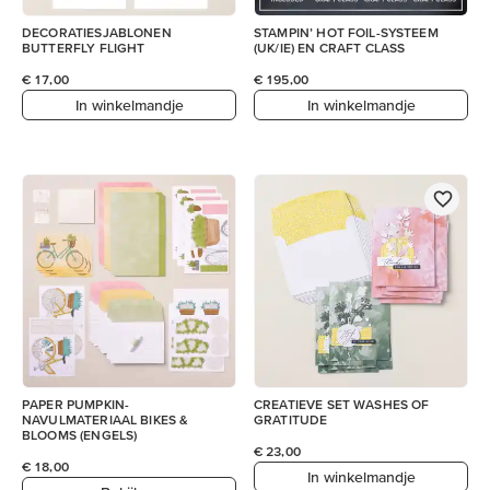
DECORATIESJABLONEN
STAMPIN’ HOT FOIL-SYSTEEM
BUTTERFLY FLIGHT
(UK/IE) EN CRAFT CLASS
€ 17,00
€ 195,00
In winkelmandje
In winkelmandje
PAPER PUMPKIN-
CREATIEVE SET WASHES OF
NAVULMATERIAAL BIKES &
GRATITUDE
BLOOMS (ENGELS)
€ 23,00
€ 18,00
In winkelmandje