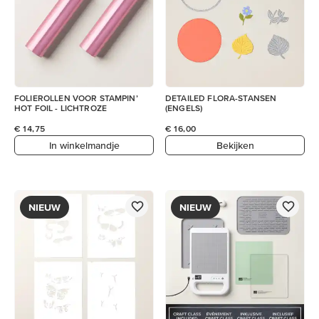
FOLIEROLLEN VOOR STAMPIN’
DETAILED FLORA-STANSEN
HOT FOIL - LICHTROZE
(ENGELS)
€ 14,75
€ 16,00
In winkelmandje
Bekijken
NIEUW
NIEUW