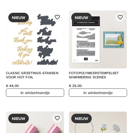
NIEUW
NIEUW
CLASSIC GREETINGS-STANSEN
FOTOPOLYMEERSTEMPELSET
VOOR HOT FOIL
SHIMMERING SCENES
€ 44,00
€ 25,00
In winkelmandje
In winkelmandje
NIEUW
NIEUW