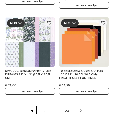
In winkelmandje
In winkelmandje
NIEUW
NIEUW
SPECIAAL DESIGNPAPIER VIOLET
TWEEKLEURIG KAARTKARTON
DREAMS 12" X 12" (30,5 X 30,5
12" X 12" (30,5 X 30,5 CM) -
CM)
FRIGHTFULLY FUN TIMES
€ 21,00
€ 14,75
In winkelmandje
In winkelmandje
1
2
20
...