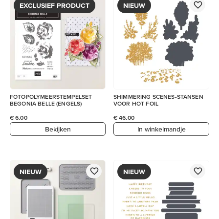
EXCLUSIEF PRODUCT
NIEUW
FOTOPOLYMEERSTEMPELSET
SHIMMERING SCENES-STANSEN
BEGONIA BELLE (ENGELS)
VOOR HOT FOIL
€ 6,00
€ 46,00
Bekijken
In winkelmandje
NIEUW
NIEUW