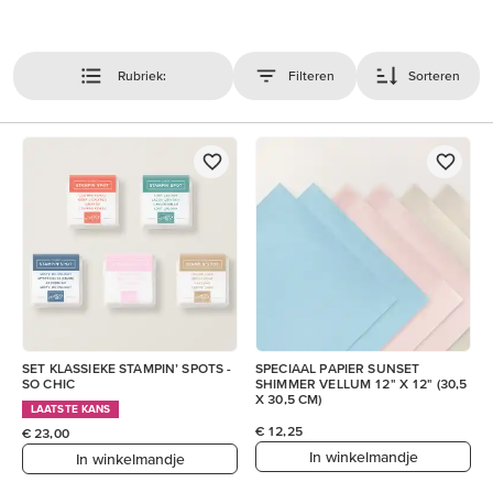
Rubriek:
Filteren
Sorteren
SET KLASSIEKE STAMPIN’ SPOTS -
SPECIAAL PAPIER SUNSET
SO CHIC
SHIMMER VELLUM 12" X 12" (30,5
X 30,5 CM)
LAATSTE KANS
€ 12,25
€ 23,00
In winkelmandje
In winkelmandje