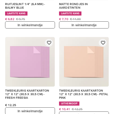
RUITJESLINT 1/4" (6,4 MM) -
MATTE RONDJES IN
BALMY BLUE
AARDETINTEN
LAATSTE KANS
LAATSTE KANS
€ 6,82
€ 9,75
€ 7,70
€ 11,00
In winkelmandje
In winkelmandje
TWEEKLEURIG KAARTKARTON
TWEEKLEURIG KAARTKARTON
12" X 12" (30,5 X 30,5 CM) -
12" X 12" (30,5 X 30,5 CM) - PETAL
FRESH FREESIA
PINK
UITVERKOOP
€ 12,25
€ 10,41
€ 12,25
In winkelmandje