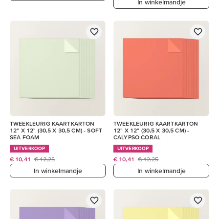
In winkelmandje
TWEEKLEURIG KAARTKARTON
TWEEKLEURIG KAARTKARTON
12" X 12" (30,5 X 30,5 CM) - SOFT
12" X 12" (30,5 X 30,5 CM) -
SEA FOAM
CALYPSO CORAL
UITVERKOOP
UITVERKOOP
€ 10,41
€ 12,25
€ 10,41
€ 12,25
In winkelmandje
In winkelmandje