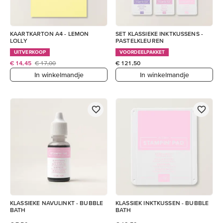
KAARTKARTON A4 - LEMON
SET KLASSIEKE INKTKUSSENS -
LOLLY
PASTELKLEUREN
UITVERKOOP
VOORDEELPAKKET
€ 14,45
€ 17,00
€ 121,50
In winkelmandje
In winkelmandje
KLASSIEKE NAVULINKT - BUBBLE
KLASSIEK INKTKUSSEN - BUBBLE
BATH
BATH