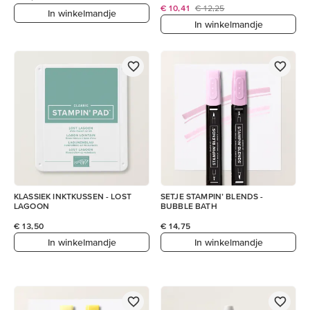
€ 10,41
€ 12,25
In winkelmandje
In winkelmandje
KLASSIEK INKTKUSSEN - LOST
SETJE STAMPIN’ BLENDS -
LAGOON
BUBBLE BATH
€ 13,50
€ 14,75
In winkelmandje
In winkelmandje