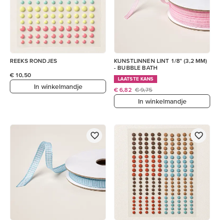
REEKS RONDJES
KUNSTLINNEN LINT 1/8" (3,2 MM)
- BUBBLE BATH
€ 10,50
LAATSTE KANS
In winkelmandje
€ 6,82
€ 9,75
In winkelmandje