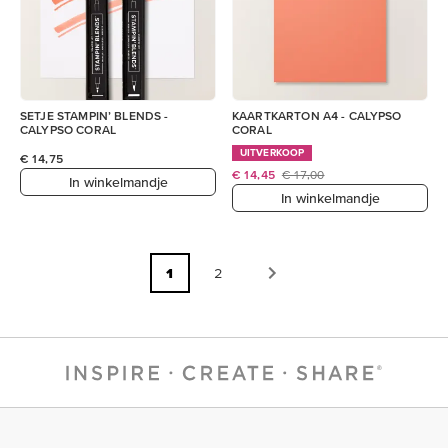
SETJE STAMPIN’ BLENDS -
KAARTKARTON A4 - CALYPSO
CALYPSO CORAL
CORAL
UITVERKOOP
€ 14,75
€ 14,45
€ 17,00
In winkelmandje
In winkelmandje
1
2