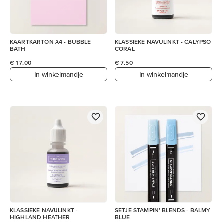
KAARTKARTON A4 - BUBBLE
KLASSIEKE NAVULINKT - CALYPSO
BATH
CORAL
€ 17,00
€ 7,50
In winkelmandje
In winkelmandje
KLASSIEKE NAVULINKT -
SETJE STAMPIN’ BLENDS - BALMY
HIGHLAND HEATHER
BLUE