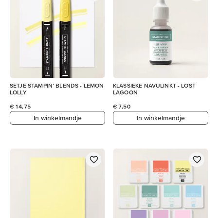
SETJE STAMPIN’ BLENDS - LEMON
KLASSIEKE NAVULINKT - LOST
LOLLY
LAGOON
€ 14,75
€ 7,50
In winkelmandje
In winkelmandje