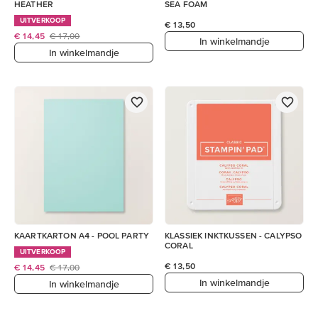
HEATHER
SEA FOAM
UITVERKOOP
€ 13,50
€ 14,45
€ 17,00
In winkelmandje
In winkelmandje
KAARTKARTON A4 - POOL PARTY
KLASSIEK INKTKUSSEN - CALYPSO
CORAL
UITVERKOOP
€ 13,50
€ 14,45
€ 17,00
In winkelmandje
In winkelmandje