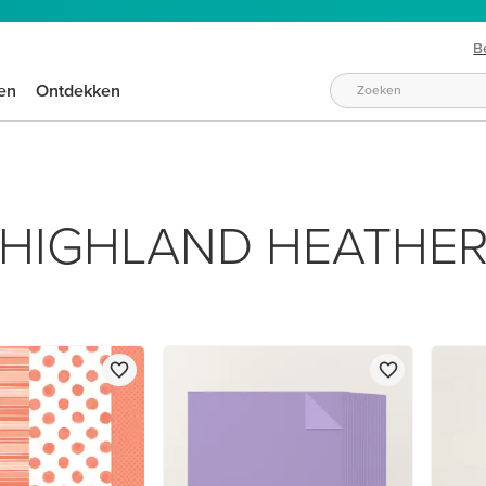
B
en
Ontdekken
HIGHLAND HEATHE