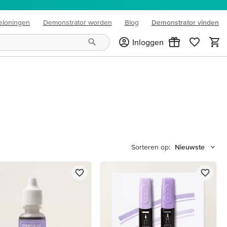
eloningen
Demonstrator worden
Blog
Demonstrator vinden
(opens in new tab)
Inloggen
R
Sorteren op:
Nieuwste