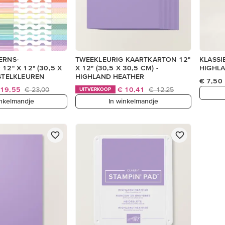
ERNS-
TWEEKLEURIG KAARTKARTON 12"
KLASSI
12" X 12" (30,5 X
X 12" (30,5 X 30,5 CM) -
HIGHL
ASTELKLEUREN
HIGHLAND HEATHER
€ 7,50
 19,55
€ 23,00
€ 10,41
€ 12,25
UITVERKOOP
inkelmandje
In winkelmandje