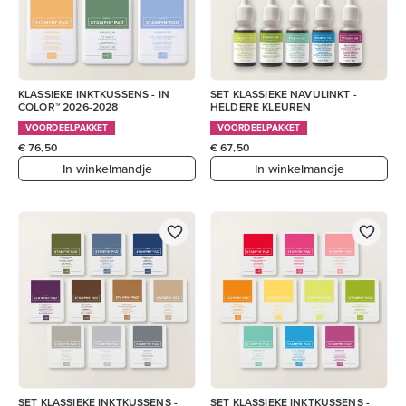
KLASSIEKE INKTKUSSENS - IN
SET KLASSIEKE NAVULINKT -
COLOR™ 2026-2028
HELDERE KLEUREN
VOORDEELPAKKET
VOORDEELPAKKET
€ 76,50
€ 67,50
In winkelmandje
In winkelmandje
SET KLASSIEKE INKTKUSSENS -
SET KLASSIEKE INKTKUSSENS -