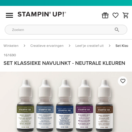
Winkelen
Creatieve ervaringen
Leef je creatief uit
Set Klassi
161690
SET KLASSIEKE NAVULINKT - NEUTRALE KLEUREN