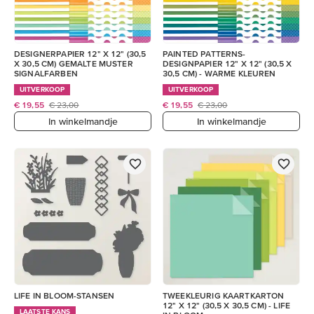
DESIGNERPAPIER 12" X 12" (30,5
PAINTED PATTERNS-
X 30,5 CM) GEMALTE MUSTER
DESIGNPAPIER 12" X 12" (30,5 X
SIGNALFARBEN
30,5 CM) - WARME KLEUREN
UITVERKOOP
UITVERKOOP
€ 19,55
€ 23,00
€ 19,55
€ 23,00
In winkelmandje
In winkelmandje
LIFE IN BLOOM-STANSEN
TWEEKLEURIG KAARTKARTON
12" X 12" (30,5 X 30,5 CM) - LIFE
LAATSTE KANS