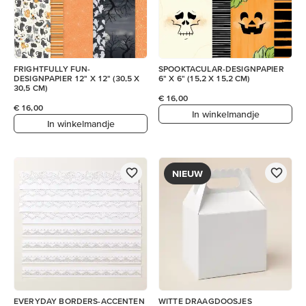
FRIGHTFULLY FUN-
SPOOKTACULAR-DESIGNPAPIER
DESIGNPAPIER 12" X 12" (30,5 X
6" X 6" (15,2 X 15,2 CM)
30,5 CM)
€ 16,00
€ 16,00
In winkelmandje
In winkelmandje
NIEUW
EVERYDAY BORDERS-ACCENTEN
WITTE DRAAGDOOSJES