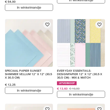
€ 54,00
In winkelmandje
SPECIAAL PAPIER SUNSET
EVERYDAY ESSENTIALS-
SHIMMER VELLUM 12" X 12" (30,5
DESIGNPAPIER 12" X 12" (30,5 X
X 30,5 CM)
30,5 CM) - MIX & MATCH
UITVERKOOP
€ 12,25
€ 13,60
€ 16,00
In winkelmandje
In winkelmandje