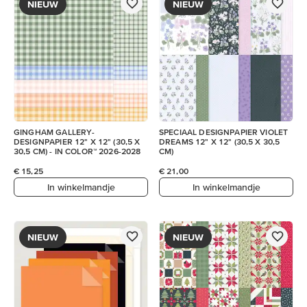
NIEUW
NIEUW
GINGHAM GALLERY-
SPECIAAL DESIGNPAPIER VIOLET
DESIGNPAPIER 12" X 12" (30,5 X
DREAMS 12" X 12" (30,5 X 30,5
30,5 CM) - IN COLOR™ 2026-2028
CM)
€ 15,25
€ 21,00
In winkelmandje
In winkelmandje
NIEUW
NIEUW