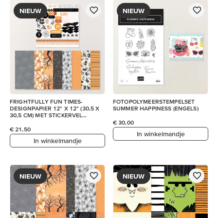
NIEUW
NIEUW
FRIGHTFULLY FUN TIMES-
FOTOPOLYMEERSTEMPELSET
DESIGNPAPIER 12" X 12" (30,5 X
SUMMER HAPPINESS (ENGELS)
30,5 CM) MET STICKERVEL
(ENGELS)
€ 30,00
€ 21,50
In winkelmandje
In winkelmandje
NIEUW
NIEUW