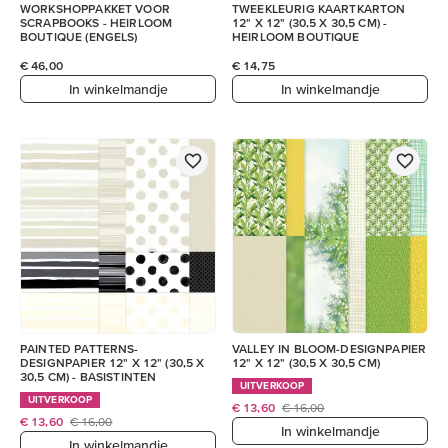
WORKSHOPPAKKET VOOR
TWEEKLEURIG KAARTKARTON
SCRAPBOOKS - HEIRLOOM
12" X 12" (30,5 X 30,5 CM) -
BOUTIQUE (ENGELS)
HEIRLOOM BOUTIQUE
€ 46,00
€ 14,75
In winkelmandje
In winkelmandje
PAINTED PATTERNS-
VALLEY IN BLOOM-DESIGNPAPIER
DESIGNPAPIER 12" X 12" (30,5 X
12" X 12" (30,5 X 30,5 CM)
30,5 CM) - BASISTINTEN
UITVERKOOP
UITVERKOOP
€ 13,60
€ 16,00
€ 13,60
€ 16,00
In winkelmandje
In winkelmandje