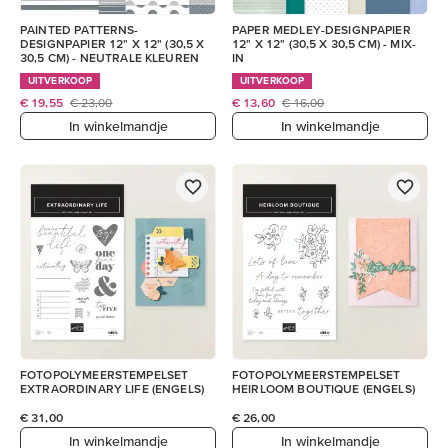
PAINTED PATTERNS-
PAPER MEDLEY-DESIGNPAPIER
DESIGNPAPIER 12" X 12" (30,5 X
12" X 12" (30,5 X 30,5 CM) - MIX-
30,5 CM) - NEUTRALE KLEUREN
IN
UITVERKOOP
UITVERKOOP
€ 19,55
€ 23,00
€ 13,60
€ 16,00
In winkelmandje
In winkelmandje
FOTOPOLYMEERSTEMPELSET
FOTOPOLYMEERSTEMPELSET
EXTRAORDINARY LIFE (ENGELS)
HEIRLOOM BOUTIQUE (ENGELS)
€ 31,00
€ 26,00
In winkelmandje
In winkelmandje