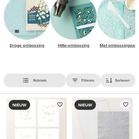
Droge embossing
Hitte-embossing
Met embossingpast
Rubriek:
Filteren
Sorteren
NIEUW
NIEUW