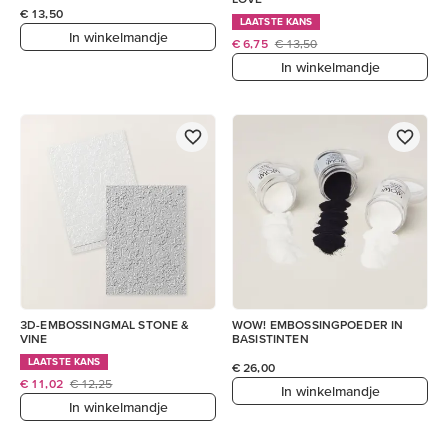
€ 13,50
LAATSTE KANS
In winkelmandje
€ 6,75
€ 13,50
In winkelmandje
3D-EMBOSSINGMAL STONE &
WOW! EMBOSSINGPOEDER IN
VINE
BASISTINTEN
LAATSTE KANS
€ 26,00
€ 11,02
€ 12,25
In winkelmandje
In winkelmandje