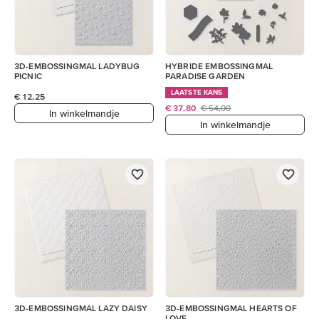
3D-EMBOSSINGMAL LADYBUG
HYBRIDE EMBOSSINGMAL
PICNIC
PARADISE GARDEN
LAATSTE KANS
€ 12,25
€ 37,80
€ 54,00
In winkelmandje
In winkelmandje
3D-EMBOSSINGMAL LAZY DAISY
3D-EMBOSSINGMAL HEARTS OF
LOVE