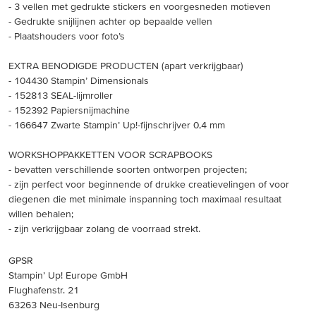
- 3 vellen met gedrukte stickers en voorgesneden motieven
- Gedrukte snijlijnen achter op bepaalde vellen
- Plaatshouders voor foto’s
EXTRA BENODIGDE PRODUCTEN (apart verkrijgbaar)
- 104430 Stampin’ Dimensionals
- 152813 SEAL-lijmroller
- 152392 Papiersnijmachine
- 166647 Zwarte Stampin’ Up!-fijnschrijver 0,4 mm
WORKSHOPPAKKETTEN VOOR SCRAPBOOKS
- bevatten verschillende soorten ontworpen projecten;
- zijn perfect voor beginnende of drukke creatievelingen of voor
diegenen die met minimale inspanning toch maximaal resultaat
willen behalen;
- zijn verkrijgbaar zolang de voorraad strekt.
GPSR
Stampin’ Up! Europe GmbH
Flughafenstr. 21
63263 Neu-Isenburg