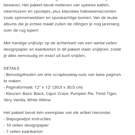
bewaren. Het pakket bevat motieven van speelse katten,
vleermuizen en spookjes, plus klassieke halloweenaccenten
zoals spinnenwebben en spookachtige bomen. Van de leuke
albums die je ermee maakt zullen de rillingen je nog jarenlang
over de rug lopen!
Met handige snijhulp: op de achterkant van een aantal vellen
designpapier en kaartkarton in dit pakket staan snijlijnen, zodat
je alles eenvoudig en exact uit kunt snijden.
DETAILS
- Benodigdheden om drie scrapbooklay-outs van twee pagina’s
te maken
- Paginaformaat: 12" x 12" (30,5 x 30,5 cm)
- Kleuren: Basic Black, Cajun Craze, Pumpkin Pie, Timid Tiger,
Very Vanilla, White Willow
Het pakket bevat één exemplaar van elk artikel hieronder.
- Stapsgewijze instructies
- 10 vellen designpapier
- 7 vellen kaartkarton