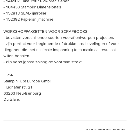
- 144107 Take Your Pick-precisiepen
- 104430 Stampin’ Dimensionals
- 152813 SEAL-lijmroller
- 152392 Papiersnijmachine
WORKSHOPPAKKETTEN VOOR SCRAPBOOKS
- bevatten verschillende soorten vooraf ontworpen projecten.
- zijn perfect voor beginnende of drukke creatievelingen of voor
diegenen die met minimale inspanning toch maximaal resultaat
willen behalen.
- zijn verkrijgbaar zolang de voorraad strekt.
GPSR
Stampin’ Up! Europe GmbH
Flughafenstr. 21
63263 Neu-Isenburg
Duitsland