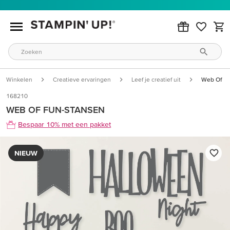
Winkelen
Creatieve ervaringen
Leef je creatief uit
Web Of Fu
168210
WEB OF FUN-STANSEN
Bespaar 10% met een pakket
NIEUW