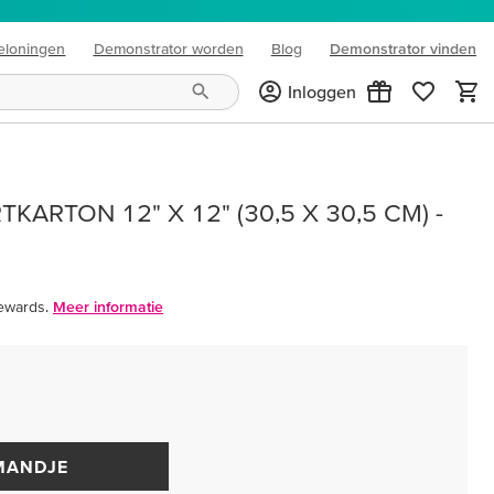
eloningen
Demonstrator worden
Blog
Demonstrator vinden
(opens in new tab)
Inloggen
KARTON 12" X 12" (30,5 X 30,5 CM) -
ewards.
Meer informatie
MANDJE