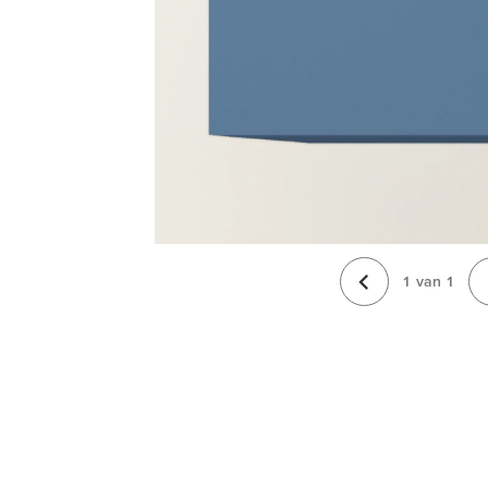
1
van
1