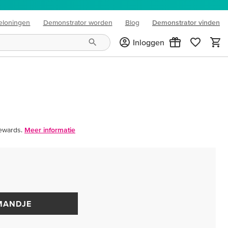
eloningen
Demonstrator worden
Blog
Demonstrator vinden
(opens in new tab)
Inloggen
ewards.
Meer informatie
MANDJE