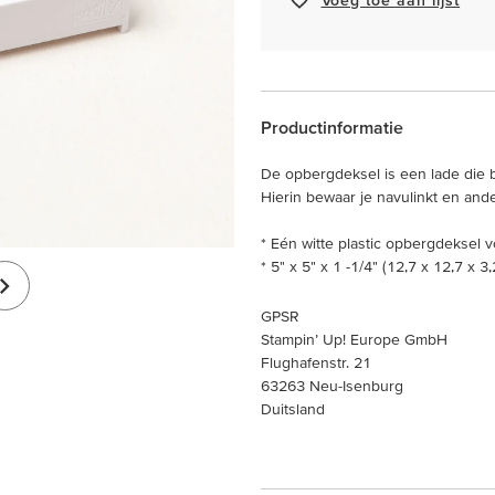
Productinformatie
De opbergdeksel is een lade die 
Hierin bewaar je navulinkt en ande
* Eén witte plastic opbergdeksel 
* 5" x 5" x 1 -1/4" (12,7 x 12,7 x 3
GPSR
Stampin’ Up! Europe GmbH
Flughafenstr. 21
63263 Neu-Isenburg
Duitsland