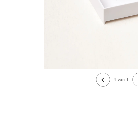
1
van
1