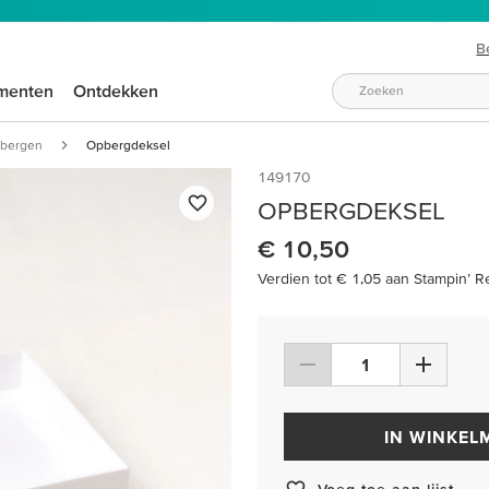
B
menten
Ontdekken
pbergen
Opbergdeksel
149170
OPBERGDEKSEL
€ 10,50
Verdien tot € 1,05 aan Stampin’ R
IN WINKEL
Voeg toe aan lijst