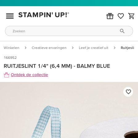
Winkelen
Creatieve ervaringen
Leef je creatief uit
Ruitjeslin
166952
RUITJESLINT 1/4" (6,4 MM) - BALMY BLUE
Ontdek de collectie