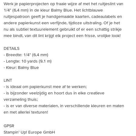
Werk je papierprojecten op fraaie wijze af met het ruitjeslint van
1/4" (6,4 mm) in de kleur Balmy Blue. Het lichtblauwe
ruitjespatroon geeft je handgemaakte kaarten, cadeaulabels en
andere papierkunst een verfijnde, tijdloze uitstraling. Of je het
nu als subtiel textuurelement gebruikt of er een schattig strikje
mee bindt, van dit lint krijgt elk project een frisse, vrolijke look!
DETAILS
- Breedte: 1/4" (6,4 mm)
- Lengte: 10 yards (9,1 m)
- Kleur: Balmy Blue
LINT
- is ideaal om papierkunst mee af te werken;
- is bijzonder veelzijdig en hoort dus in elke creatieve
verzameling thuis;
- is er van diverse materialen, in verschillende kleuren en maten
en met allerlei texturen!
GPSR
Stampin’ Up! Europe GmbH