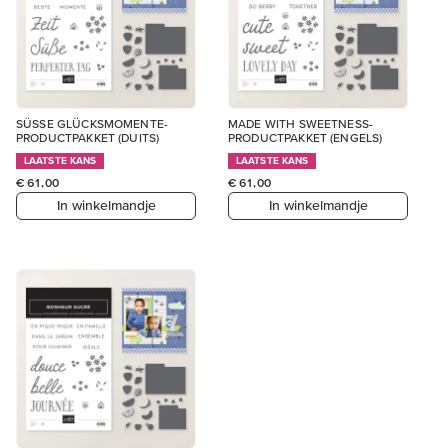
SÜSSE GLÜCKSMOMENTE-
MADE WITH SWEETNESS-
PRODUCTPAKKET (DUITS)
PRODUCTPAKKET (ENGELS)
LAATSTE KANS
LAATSTE KANS
€ 61,00
€ 61,00
In winkelmandje
In winkelmandje