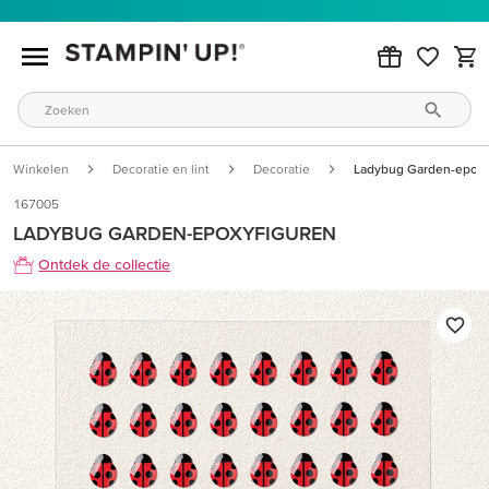
Winkelen
Decoratie en lint
Decoratie
Ladybug Garden-epoxy
167005
LADYBUG GARDEN-EPOXYFIGUREN
Ontdek de collectie