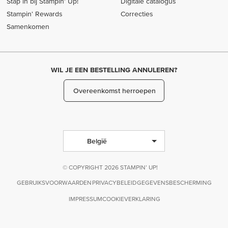
Stap in bij Stampin’ Up!
Digitale catalogus
Stampin' Rewards
Correcties
Samenkomen
WIL JE EEN BESTELLING ANNULEREN?
Overeenkomst herroepen
België
© COPYRIGHT 2026 STAMPIN’ UP!
GEBRUIKSVOORWAARDEN
PRIVACYBELEID
GEGEVENSBESCHERMING
IMPRESSUM
COOKIEVERKLARING