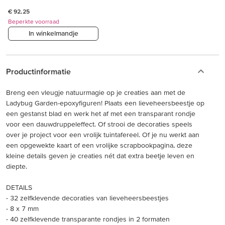
€ 92,25
Beperkte voorraad
In winkelmandje
Productinformatie
Breng een vleugje natuurmagie op je creaties aan met de
Ladybug Garden-epoxyfiguren! Plaats een lieveheersbeestje op
een gestanst blad en werk het af met een transparant rondje
voor een dauwdruppeleffect. Of strooi de decoraties speels
over je project voor een vrolijk tuintafereel. Of je nu werkt aan
een opgewekte kaart of een vrolijke scrapbookpagina, deze
kleine details geven je creaties nét dat extra beetje leven en
diepte.
DETAILS
- 32 zelfklevende decoraties van lieveheersbeestjes
- 8 x 7 mm
- 40 zelfklevende transparante rondjes in 2 formaten