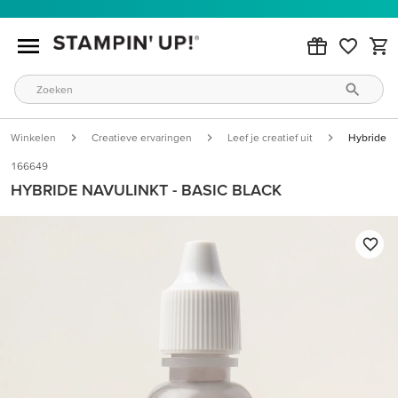
Winkelen
Creatieve ervaringen
Leef je creatief uit
Hybride Na
166649
HYBRIDE NAVULINKT - BASIC BLACK