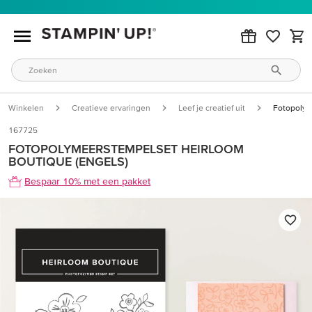
Winkelen
Creatieve ervaringen
Leef je creatief uit
Fotopolym
167725
FOTOPOLYMEERSTEMPELSET HEIRLOOM
BOUTIQUE (ENGELS)
Bespaar 10% met een pakket