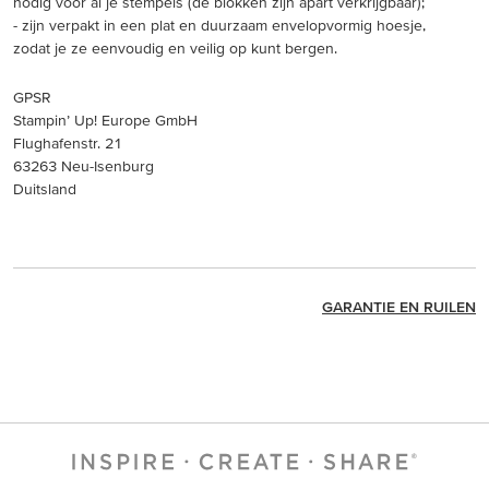
nodig voor al je stempels (de blokken zijn apart verkrijgbaar);
- zijn verpakt in een plat en duurzaam envelopvormig hoesje,
zodat je ze eenvoudig en veilig op kunt bergen.
GPSR
Stampin’ Up! Europe GmbH
Flughafenstr. 21
63263 Neu-Isenburg
Duitsland
GARANTIE EN RUILEN