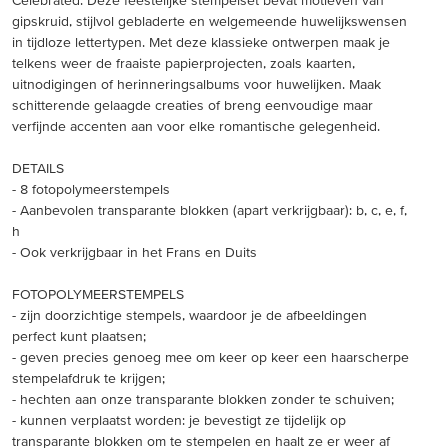
gipskruid, stijlvol gebladerte en welgemeende huwelijkswensen
in tijdloze lettertypen. Met deze klassieke ontwerpen maak je
telkens weer de fraaiste papierprojecten, zoals kaarten,
uitnodigingen of herinneringsalbums voor huwelijken. Maak
schitterende gelaagde creaties of breng eenvoudige maar
verfijnde accenten aan voor elke romantische gelegenheid.
DETAILS
- 8 fotopolymeerstempels
- Aanbevolen transparante blokken (apart verkrijgbaar): b, c, e, f,
h
- Ook verkrijgbaar in het Frans en Duits
FOTOPOLYMEERSTEMPELS
- zijn doorzichtige stempels, waardoor je de afbeeldingen
perfect kunt plaatsen;
- geven precies genoeg mee om keer op keer een haarscherpe
stempelafdruk te krijgen;
- hechten aan onze transparante blokken zonder te schuiven;
- kunnen verplaatst worden: je bevestigt ze tijdelijk op
transparante blokken om te stempelen en haalt ze er weer af