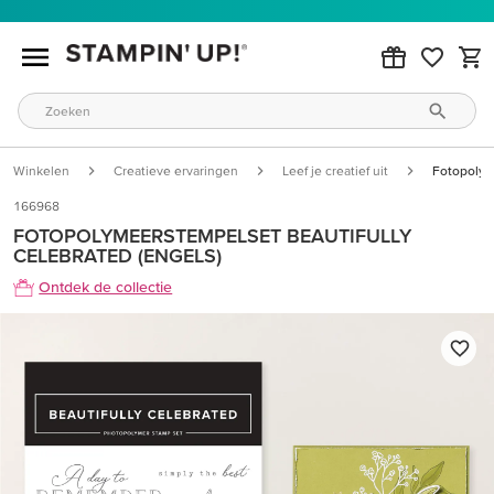
Winkelen
Creatieve ervaringen
Leef je creatief uit
Fotopolym
166968
FOTOPOLYMEERSTEMPELSET BEAUTIFULLY
CELEBRATED (ENGELS)
Ontdek de collectie