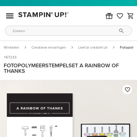
Winkelen
Creatieve ervaringen
Leef je creatief uit
Fotopolym
167233
FOTOPOLYMEERSTEMPELSET A RAINBOW OF
THANKS