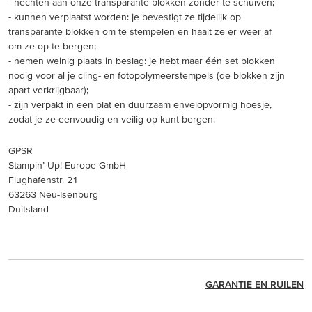
- hechten aan onze transparante blokken zonder te schuiven;
- kunnen verplaatst worden: je bevestigt ze tijdelijk op
transparante blokken om te stempelen en haalt ze er weer af
om ze op te bergen;
- nemen weinig plaats in beslag: je hebt maar één set blokken
nodig voor al je cling- en fotopolymeerstempels (de blokken zijn
apart verkrijgbaar);
- zijn verpakt in een plat en duurzaam envelopvormig hoesje,
zodat je ze eenvoudig en veilig op kunt bergen.
GPSR
Stampin’ Up! Europe GmbH
Flughafenstr. 21
63263 Neu-Isenburg
Duitsland
GARANTIE EN RUILEN