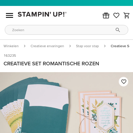
Winkelen
Creatieve ervaringen
Stap voor stap
Creatieve Se
163235
CREATIEVE SET ROMANTISCHE ROZEN