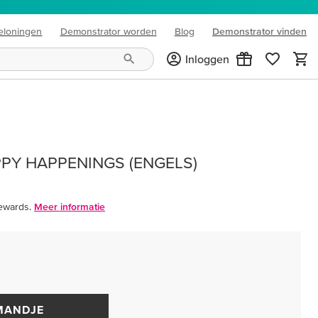
eloningen
Demonstrator worden
Blog
Demonstrator vinden
(opens in new tab)
Inloggen
PPY HAPPENINGS (ENGELS)
ewards.
Meer informatie
MANDJE