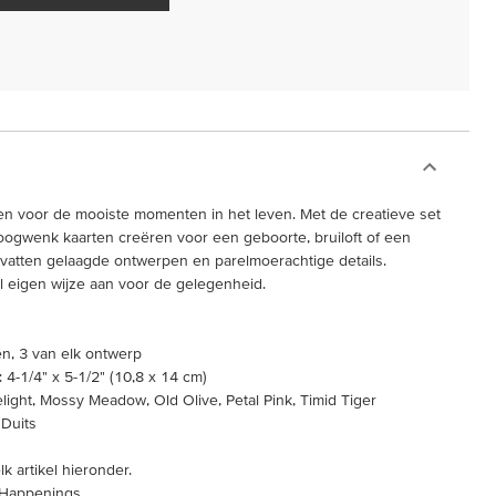
ggen voor de mooiste momenten in het leven. Met de creatieve set
ogwenk kaarten creëren voor een geboorte, bruiloft of een
vatten gelaagde ontwerpen en parelmoerachtige details.
l eigen wijze aan voor de gelegenheid.
n, 3 van elk ontwerp
4-1/4" x 5-1/2" (10,8 x 14 cm)
elight, Mossy Meadow, Old Olive, Petal Pink, Timid Tiger
 Duits
k artikel hieronder.
 Happenings