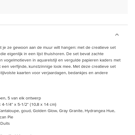
at je ze gewoon aan de muur wilt hangen: met de creatieve set
ie eigenlijk in een lijst thuishoren. De set bevat zachte
 en vogelmotieven in aquarelstijl en vergulde papieren kaders met
t een verfijnde, kunstzinnige look mee. Met deze creatieve set
tijlvolste kaarten voor verjaardagen, bedankjes en andere
pen, 5 van elk ontwerp
4-1/4" x 5-1/2" (10,8 x 14 cm)
p Cantaloupe, goud, Golden Glow, Gray Granite, Hydrangea Hue,
ecan Pie
 Duits