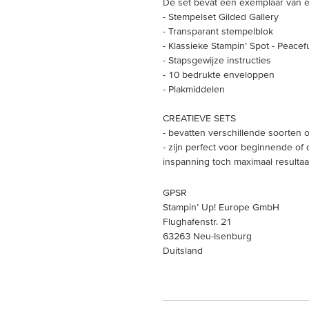
De set bevat één exemplaar van el
- Stempelset Gilded Gallery
- Transparant stempelblok
- Klassieke Stampin’ Spot - Peacef
- Stapsgewijze instructies
- 10 bedrukte enveloppen
- Plakmiddelen
CREATIEVE SETS
- bevatten verschillende soorten 
- zijn perfect voor beginnende of
inspanning toch maximaal resultaa
GPSR
Stampin’ Up! Europe GmbH
Flughafenstr. 21
63263 Neu-Isenburg
Duitsland