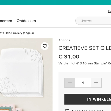
B
menten
Ontdekken
et Gilded Gallery (engels)
168667
CREATIEVE SET GIL
€ 31,00
Verdien tot € 3,10 aan Stampin’ R
IN WINKEL
Voeg toe aan lijst