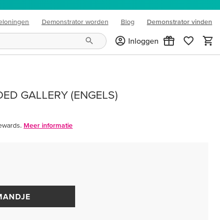
eloningen
Demonstrator worden
Blog
Demonstrator vinden
(opens in new tab)
Inloggen
DED GALLERY (ENGELS)
ewards.
Meer informatie
MANDJE