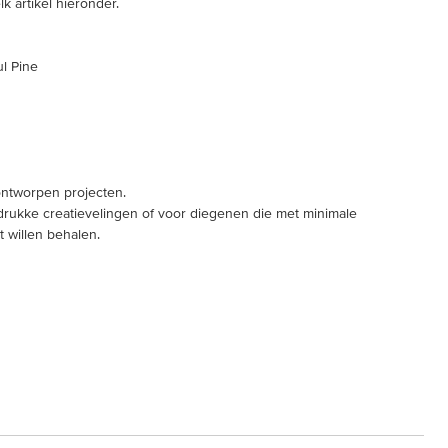
k artikel hieronder.
ul Pine
ontworpen projecten.
 drukke creatievelingen of voor diegenen die met minimale
t willen behalen.