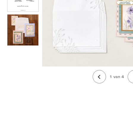
1
van
4