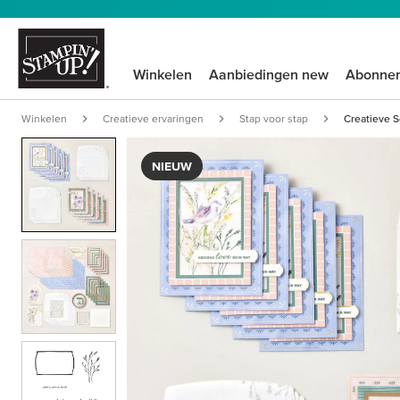
Winkelen
Aanbiedingen new
Abonne
Winkelen
Creatieve ervaringen
Stap voor stap
Creatieve S
NIEUW