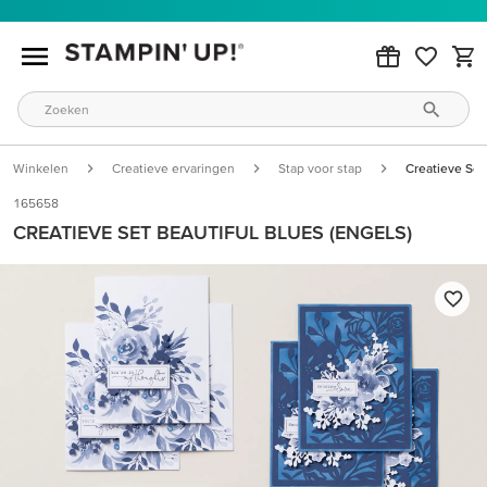
Winkelen
Creatieve ervaringen
Stap voor stap
Creatieve Set
165658
CREATIEVE SET BEAUTIFUL BLUES (ENGELS)