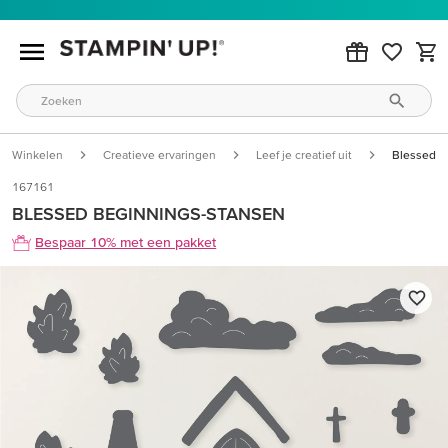
Winkelen
Creatieve ervaringen
Leef je creatief uit
Blessed B
167161
BLESSED BEGINNINGS-STANSEN
Bespaar 10% met een pakket