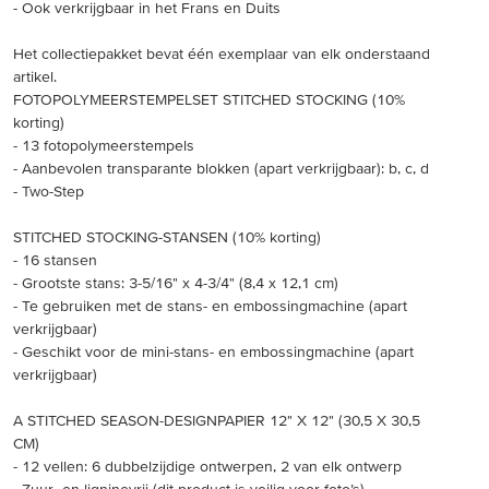
- Ook verkrijgbaar in het Frans en Duits
Het collectiepakket bevat één exemplaar van elk onderstaand
artikel.
FOTOPOLYMEERSTEMPELSET STITCHED STOCKING (10%
korting)
- 13 fotopolymeerstempels
- Aanbevolen transparante blokken (apart verkrijgbaar): b, c, d
- Two-Step
STITCHED STOCKING-STANSEN (10% korting)
- 16 stansen
- Grootste stans: 3-5/16" x 4-3/4" (8,4 x 12,1 cm)
- Te gebruiken met de stans- en embossingmachine (apart
verkrijgbaar)
- Geschikt voor de mini-stans- en embossingmachine (apart
verkrijgbaar)
A STITCHED SEASON-DESIGNPAPIER 12" X 12" (30,5 X 30,5
CM)
- 12 vellen: 6 dubbelzijdige ontwerpen, 2 van elk ontwerp