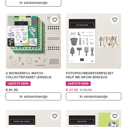
In winkelmandje
A WONDERFUL MATCH-
FOTOPOLYMEERSTEMPELSET
COLLECTIEPAKKET (ENGELS)
HELP ME GROW (ENGELS)
LAATSTE KANS
LAATSTE KANS
€ 81,50
€ 27,00
€ 30,00
In winkelmandje
In winkelmandje