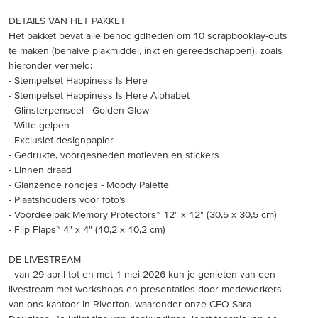
DETAILS VAN HET PAKKET
Het pakket bevat alle benodigdheden om 10 scrapbooklay-outs
te maken (behalve plakmiddel, inkt en gereedschappen), zoals
hieronder vermeld:
- Stempelset Happiness Is Here
- Stempelset Happiness Is Here Alphabet
- Glinsterpenseel - Golden Glow
- Witte gelpen
- Exclusief designpapier
- Gedrukte, voorgesneden motieven en stickers
- Linnen draad
- Glanzende rondjes - Moody Palette
- Plaatshouders voor foto’s
- Voordeelpak Memory Protectors™ 12" x 12" (30,5 x 30,5 cm)
- Flip Flaps™ 4" x 4" (10,2 x 10,2 cm)
DE LIVESTREAM
- van 29 april tot en met 1 mei 2026 kun je genieten van een
livestream met workshops en presentaties door medewerkers
van ons kantoor in Riverton, waaronder onze CEO Sara