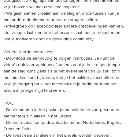
Douglass. Je krijgt tips van deskundigen, leert technieken en
krijgt bakken vol met creatieve inspiratie.
- We gaan samen creatief aan de slag en ondertussen kun je
met andere deelnemers praten en vragen stellen.
- Privégroep op Facebook: leer andere creatievelingen kennen,
stel vragen, laat zien hoe het ervoor staat met je projecten en
laat je motiveren door de geweldige community.
Gedetailleerde instructies:
- Download de eenvoudig te volgen instructies. Je kunt de
video’s ook later opnieuw afspelen zodat je in je eigen tempo
aan de slag kunt. Zelfs als je het evenement van 29 april tot 1
mei niet live kunt bijwonen, kun je het pakket aanschaffen en
krijg je toegang tot al het materiaal dat je nodig hebt om het
album in je eigen tijd te creëren.
TAAL
- De elementen in het pakket (stempelsets en voorgesneden
elementen) zijn alleen in het Engels.
- De instructies kun je downloaden in het Nederlands, Engels,
Frans en Duits.
- De livestream zal alleen in het Engels worden gegeven.