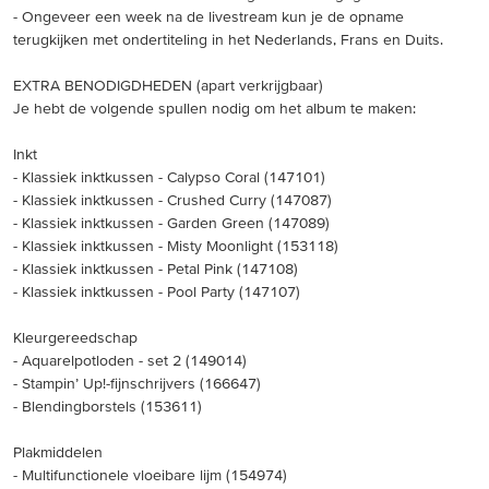
- Ongeveer een week na de livestream kun je de opname
terugkijken met ondertiteling in het Nederlands, Frans en Duits.
EXTRA BENODIGDHEDEN (apart verkrijgbaar)
Je hebt de volgende spullen nodig om het album te maken:
Inkt
- Klassiek inktkussen - Calypso Coral (147101)
- Klassiek inktkussen - Crushed Curry (147087)
- Klassiek inktkussen - Garden Green (147089)
- Klassiek inktkussen - Misty Moonlight (153118)
- Klassiek inktkussen - Petal Pink (147108)
- Klassiek inktkussen - Pool Party (147107)
Kleurgereedschap
- Aquarelpotloden - set 2 (149014)
- Stampin’ Up!-fijnschrijvers (166647)
- Blendingborstels (153611)
Plakmiddelen
- Multifunctionele vloeibare lijm (154974)