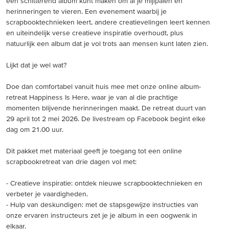
een schitterend album kunt maken om al je mijlpalen en
herinneringen te vieren. Een evenement waarbij je
scrapbooktechnieken leert, andere creatievelingen leert kennen
en uiteindelijk verse creatieve inspiratie overhoudt, plus
natuurlijk een album dat je vol trots aan mensen kunt laten zien.
Lijkt dat je wel wat?
Doe dan comfortabel vanuit huis mee met onze online album-
retreat Happiness Is Here, waar je van al die prachtige
momenten blijvende herinneringen maakt. De retreat duurt van
29 april tot 2 mei 2026. De livestream op Facebook begint elke
dag om 21.00 uur.
Dit pakket met materiaal geeft je toegang tot een online
scrapbookretreat van drie dagen vol met:
- Creatieve inspiratie: ontdek nieuwe scrapbooktechnieken en
verbeter je vaardigheden.
- Hulp van deskundigen: met de stapsgewijze instructies van
onze ervaren instructeurs zet je je album in een oogwenk in
elkaar.