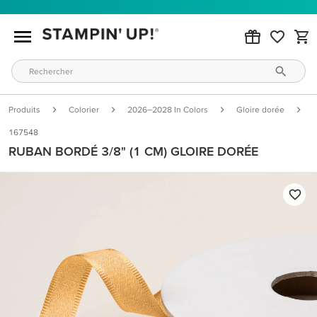
Produits
Colorier
2026–2028 In Colors
Gloire dorée
R
167548
RUBAN BORDÉ 3/8" (1 CM) GLOIRE DORÉE