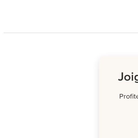
Joi
Profi