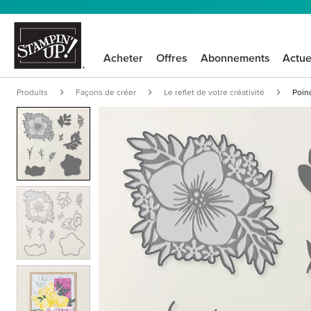
Acheter
Offres
Abonnements
Actue
Produits
Façons de créer
Le reflet de votre créativité
Poin