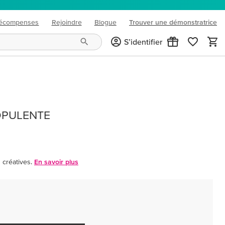
écompenses
Rejoindre
Blogue
Trouver une démonstratrice
(opens in new tab)
S’identifier
OPULENTE
créatives.
En savoir plus