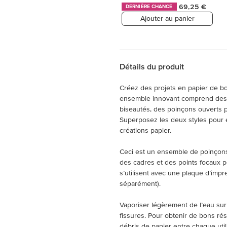
69,25 €
DERNIÈRE CHANCE
Ajouter au panier
Détails du produit
Créez des projets en papier de bo
ensemble innovant comprend des 
biseautés, des poinçons ouverts 
Superposez les deux styles pour 
créations papier.
Ceci est un ensemble de poinçons 
des cadres et des points focaux pou
s’utilisent avec une plaque d’imp
séparément).
Vaporiser légèrement de l’eau sur
fissures. Pour obtenir de bons rés
débris de papier entre chaque utili