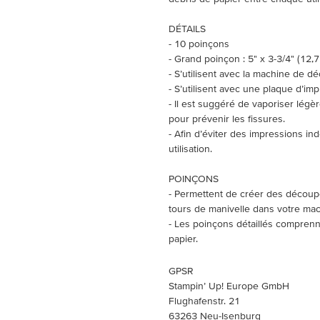
DÉTAILS
- 10 poinçons
- Grand poinçon : 5" x 3-3/4" (12,7
- S’utilisent avec la machine de 
- S’utilisent avec une plaque d’i
- Il est suggéré de vaporiser lég
pour prévenir les fissures.
- Afin d’éviter des impressions ind
utilisation.
POINÇONS
- Permettent de créer des décou
tours de manivelle dans votre ma
- Les poinçons détaillés comprenne
papier.
GPSR
Stampin’ Up! Europe GmbH
Flughafenstr. 21
63263 Neu-Isenburg