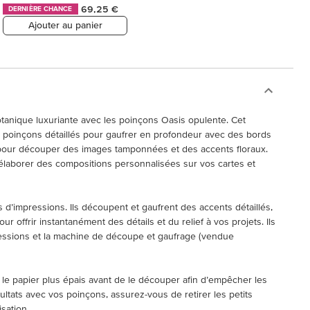
69,25 €
DERNIÈRE CHANCE
Ajouter au panier
tanique luxuriante avec les poinçons Oasis opulente. Cet
poinçons détaillés pour gaufrer en profondeur avec des bords
pour découper des images tamponnées et des accents floraux.
élaborer des compositions personnalisées sur vos cartes et
d’impressions. Ils découpent et gaufrent des accents détaillés,
r offrir instantanément des détails et du relief à vos projets. Ils
ressions et la machine de découpe et gaufrage (vendue
 le papier plus épais avant de le découper afin d’empêcher les
ultats avec vos poinçons, assurez-vous de retirer les petits
sation.