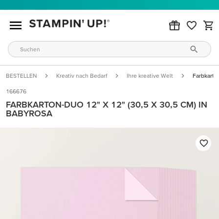
BESTELLEN
Kreativ nach Bedarf
Ihre kreative Welt
Farbkarto
166676
FARBKARTON-DUO 12" X 12" (30,5 X 30,5 CM) IN
BABYROSA