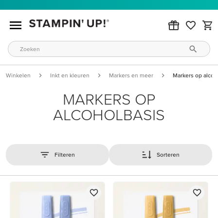
Winkelen
Inkt en kleuren
Markers en meer
Markers op alcoh
MARKERS OP
ALCOHOLBASIS
Filteren
Sorteren