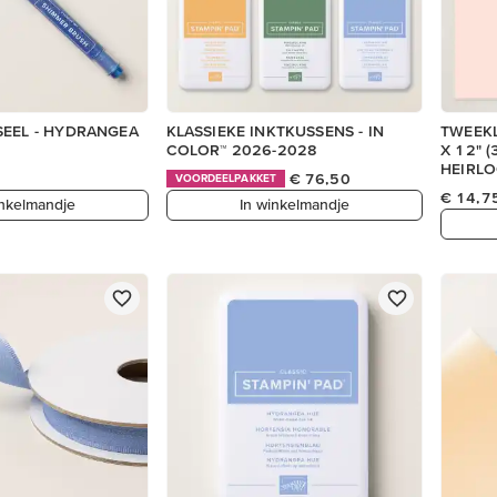
SEEL - HYDRANGEA
KLASSIEKE INKTKUSSENS - IN
TWEEK
COLOR™ 2026-2028
X 12" (
HEIRL
€ 76,50
VOORDEELPAKKET
€ 14,7
inkelmandje
In winkelmandje