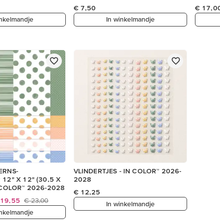
€ 7,50
€ 17,0
inkelmandje
In winkelmandje
ERNS-
VLINDERTJES - IN COLOR™ 2026-
12" X 12" (30,5 X
2028
N COLOR™ 2026-2028
€ 12,25
 19,55
€ 23,00
In winkelmandje
inkelmandje