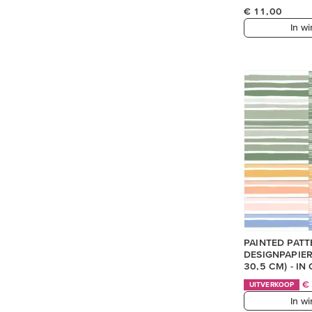
€ 11,00
In w
PAINTED PATT
DESIGNPAPIER 
30,5 CM) - I
€
UITVERKOOP
In w