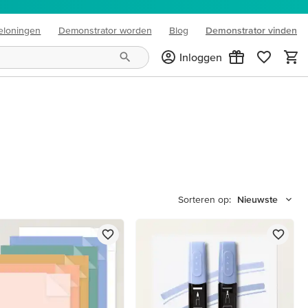
eloningen
Demonstrator worden
Blog
Demonstrator vinden
(opens in new tab)
Inloggen
Sorteren op:
Nieuwste