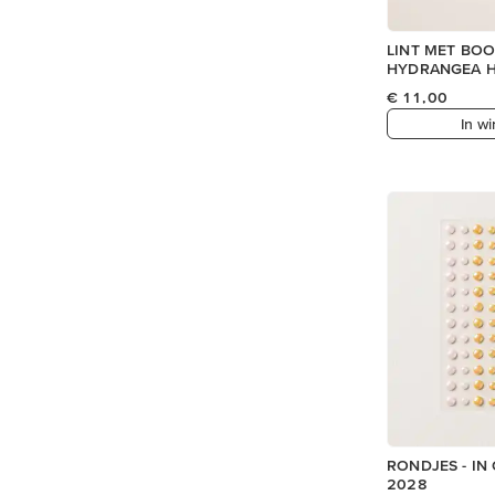
LINT MET BOOR
HYDRANGEA 
€ 11,00
In w
RONDJES - IN
2028